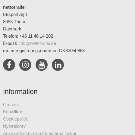
nettotrailer
Eksportvej 1
8653 Them
Danmark
Telefon: +46 11 46 14 202
E-post
:
info@nettotrailer.se
momsregistreringsnummer: DK33050968
Information
Om oss
Köpvillkor
Cookiepolitik
Nyhetsbrev
Ansvarsfriskrivning för externa länkar