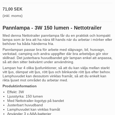
71,00 SEK
(inkl. moms)
Pannlampa - 3W 150 lumen - Nettotrailer
Med denna Nettotrailer pannlampa får du en praktisk och kompakt
lampa som är bra att ha nära till hands när du arbetar i mörker eller
behöver ha båda händerna fria.
Pannlampan passar bra för arbete med släpvagn, bil, husvagn,
verkstad, camping och andra uppgifter där bra arbetsljus gör stor
skillnad. Det justerbara huvudbandet gör lampan enkel att anpassa,
så att den sitter bekvämt under användning.
Lampan har 4 olika ljusfunktioner, så att du kan välja mellan starkt
vitt ljus, dämpat vitt ljus, rött ljus och blinkande rött ljus efter behov.
Lamphuvudet kan dessutom vinklas framåt, så att du enkelt kan
rikta ljuset mot området du arbetar med.
Produktinformation
Effekt: 3W
Ljusstyrka: 150 lumen
Med Nettotrailer-logotyp på bandet
Justerbart huvudband
Lamphuvudet kan vinklas framåt
Använder 3 x AAA-batterier