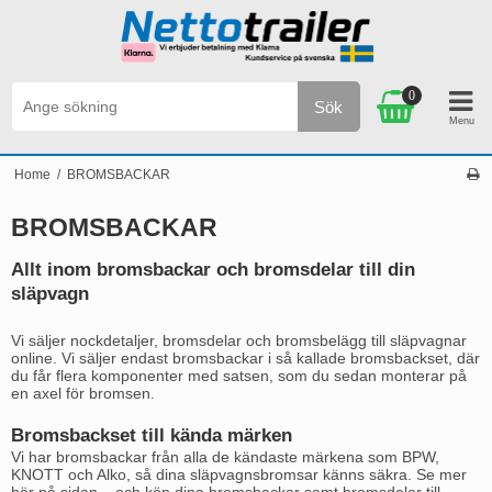
0
Sök
Personlig service & Kundservice på svenska
Home
/
BROMSBACKAR
BROMSBACKAR
Allt inom bromsbackar och bromsdelar till din
släpvagn
Vi säljer nockdetaljer, bromsdelar och bromsbelägg till släpvagnar
online. Vi säljer endast bromsbackar i så kallade bromsbackset, där
du får flera komponenter med satsen, som du sedan monterar på
en axel för bromsen.
Bromsbackset till kända märken
Vi har bromsbackar från alla de kändaste märkena som BPW,
KNOTT och Alko, så dina släpvagnsbromsar känns säkra. Se mer
här på sidan – och köp dina bromsbackar samt bromsdelar till