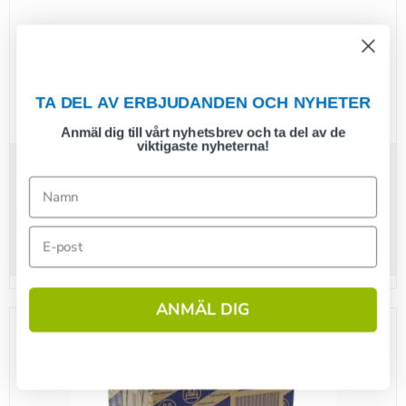
TA DEL AV ERBJUDANDEN OCH NYHETER
Backset BPW s2005-7 200x50 mm original
Anmäl dig till vårt nyhetsbrev och ta del av de
viktigaste nyheterna!
900,00 SEK
(inkl. moms)
Visa produkten
ANMÄL DIG
1