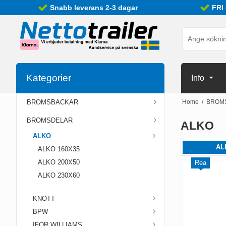
Snabb leverans 2-3 dagar
FRI
Kategorier
Info
BROMSBACKAR
Home
/
BROM
BROMSDELAR
ALKO
ALKO
AL
ALKO 160X35
ALKO 200X50
Rea
ALKO 230X60
KNOTT
BPW
IFOR WILLIAMS