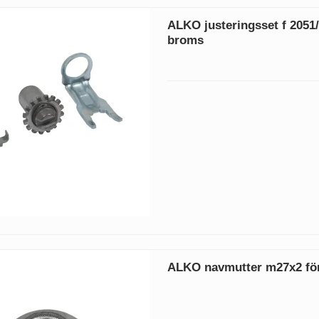
ALKO justeringsset f 2051
broms
ALKO navmutter m27x2 fö