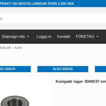
 FRAKT VID BESTÄLLNINGAR ÖVER 2.500 SEK
Släpvagn info
Logga in
Kontakt
FÖRETAG
SDELAR
/
ALKO
KO 160X35
ALKO 200X50
Kompakt lager 30/60/37 m