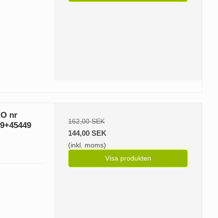
KO nr
162,00 SEK
49+45449
144,00 SEK
(inkl. moms)
Visa produkten