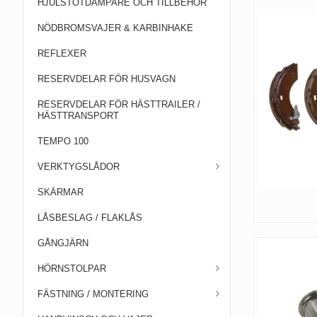
HJULSTÖTDÄMPARE OCH TILLBEHÖR
NÖDBROMSVAJER & KARBINHAKE
REFLEXER
RESERVDELAR FÖR HUSVAGN
RESERVDELAR FÖR HÄSTTRAILER /
HÄSTTRANSPORT
TEMPO 100
VERKTYGSLÅDOR
SKÄRMAR
LÅSBESLAG / FLAKLÅS
GÅNGJÄRN
HÖRNSTOLPAR
FÄSTNING / MONTERING