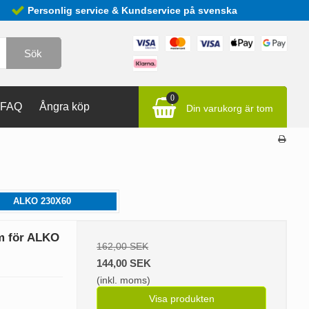
Personlig service & Kundservice på svenska
Sök
0
FAQ
Ångra köp
Din varukorg är tom
ALKO 230X60
m för ALKO
162,00 SEK
144,00 SEK
(inkl. moms)
Visa produkten