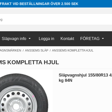
 FRAKT VID BESTÄLLNINGAR ÖVER 2.500 SEK
Släpvagn info
Logga in
Kontakt
FÖRETAG
VAGNSMÄRKEN
/
ANSSEMS SLÄP
/
ANSSEMS KOMPLETTA HJUL
S KOMPLETTA HJUL
Släpvagnshjul 155/80R13 4
kg 84N