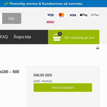
Personlig service & Kundservice på svenska
Sök
0
FAQ
Ångra köp
Din varukorg är tom
x100 – 500
598,00 SEK
(inkl. moms)
Visa produkten