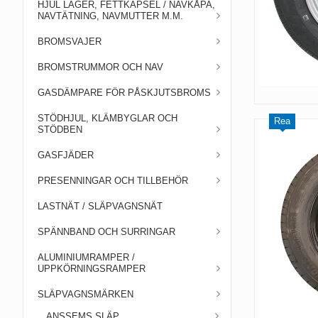
HJUL LAGER, FETTKAPSEL / NAVKÅPA,
NAVTÄTNING, NAVMUTTER M.M.
BROMSVAJER
BROMSTRUMMOR OCH NAV
GASDÄMPARE FÖR PÅSKJUTSBROMS
STÖDHJUL, KLÄMBYGLAR OCH
Rea
STÖDBEN
GASFJÄDER
PRESENNINGAR OCH TILLBEHÖR
LASTNÄT / SLÄPVAGNSNÄT
SPÄNNBAND OCH SURRINGAR
ALUMINIUMRAMPER /
UPPKÖRNINGSRAMPER
SLÄPVAGNSMÄRKEN
ANSSEMS SLÄP