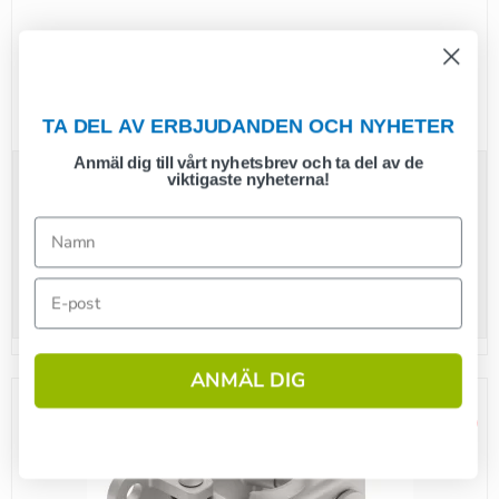
Klämbeslag 48 mm dör stödhjul - gjuten bakplatta
m/ tipphandtag
TA DEL AV ERBJUDANDEN OCH NYHETER
Anmäl dig till vårt nyhetsbrev och ta del av de
viktigaste nyheterna!
115,00 SEK
100,00 SEK
(inkl. moms)
Visa produkten
ANMÄL DIG
Rea
1