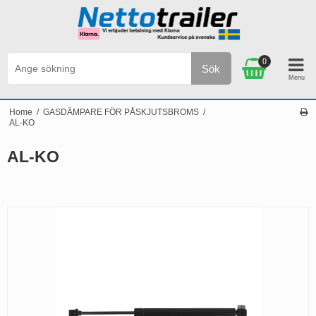
0
Sök
Personlig service & Kundservice på svenska
Home
/
GASDÄMPARE FÖR PÅSKJUTSBROMS
/
AL-KO
AL-KO