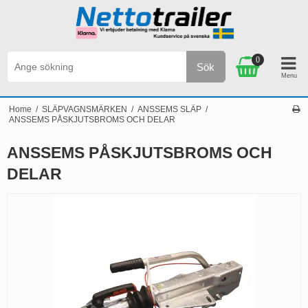
0
Sök
 2.500 SEK
Personlig service & Kundservice på s
Home
/
SLÄPVAGNSMÄRKEN
/
ANSSEMS SLÄP
/
ANSSEMS PÅSKJUTSBROMS OCH DELAR
ANSSEMS PÅSKJUTSBROMS OCH
DELAR