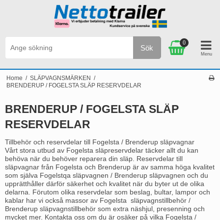
0
Sök
Personlig service & Kundservice på svenska
Home
/
SLÄPVAGNSMÄRKEN
/
BRENDERUP / FOGELSTA SLÄP RESERVDELAR
BRENDERUP / FOGELSTA SLÄP
RESERVDELAR
Tillbehör och reservdelar till Fogelsta / Brenderup släpvagnar
Vårt stora utbud av Fogelsta släpreservdelar täcker allt du kan
behöva när du behöver reparera din släp. Reservdelar till
släpvagnar från Fogelsta och Brenderup är av samma höga kvalitet
som själva Fogelstqa släpvagnen / Brenderup släpvagnen och du
upprätthåller därför säkerhet och kvalitet när du byter ut de olika
delarna. Förutom olika reservdelar som beslag, bultar, lampor och
kablar har vi också massor av Fogelsta släpvagnstillbehör /
Brenderup släpvagnstillbehör som extra näshjul, presenning och
mycket mer. Kontakta oss om du är osäker på vilka Fogelsta /