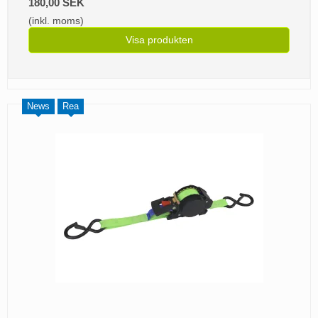
180,00 SEK
(inkl. moms)
Visa produkten
News
Rea