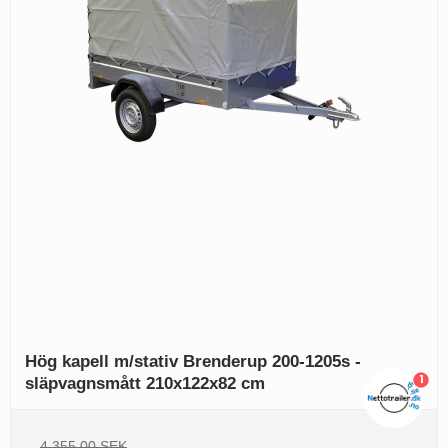
Hög kapell m/stativ Brenderup 200-1205s -
1
släpvagnsmått 210x122x82 cm
4.355,00 SEK