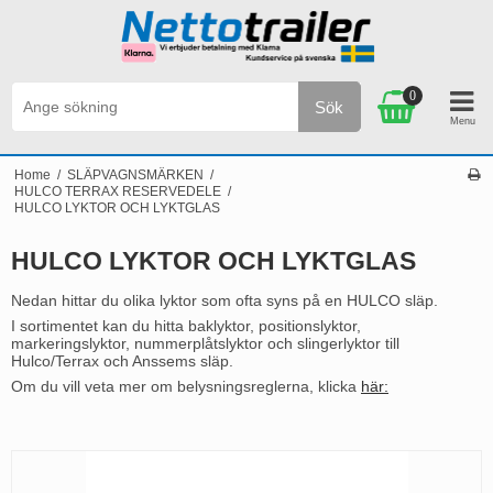
0
Sök
Personlig service & Kundservice på svenska
Home
/
SLÄPVAGNSMÄRKEN
/
HULCO TERRAX RESERVEDELE
/
HULCO LYKTOR OCH LYKTGLAS
HULCO LYKTOR OCH LYKTGLAS
Nedan hittar du olika lyktor som ofta syns på en HULCO släp.
I sortimentet kan du hitta baklyktor, positionslyktor,
markeringslyktor, nummerplåtslyktor och slingerlyktor till
Hulco/Terrax och Anssems släp.
Om du vill veta mer om belysningsreglerna, klicka
här: