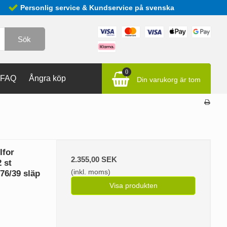
Personlig service & Kundservice på svenska
Sök
0
FAQ
Ångra köp
Din varukorg är tom
Ifor
2.355,00 SEK
 st
(inkl. moms)
76/39 släp
Visa produkten