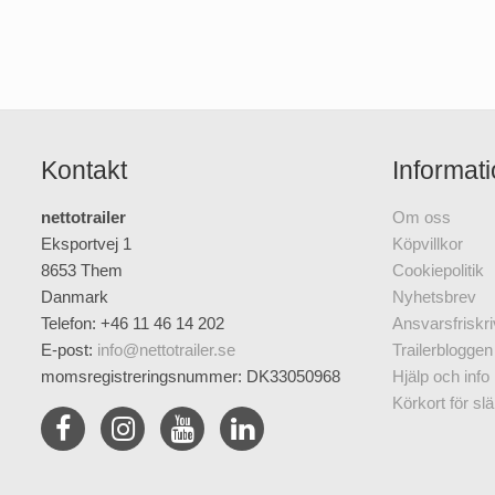
Kontakt
Informat
nettotrailer
Om oss
Eksportvej 1
Köpvillkor
8653 Them
Cookiepolitik
Danmark
Nyhetsbrev
Telefon: +46 11 46 14 202
Ansvarsfriskri
E-post
:
info@nettotrailer.se
Trailerbloggen
momsregistreringsnummer: DK33050968
Hjälp och info
Körkort för sl