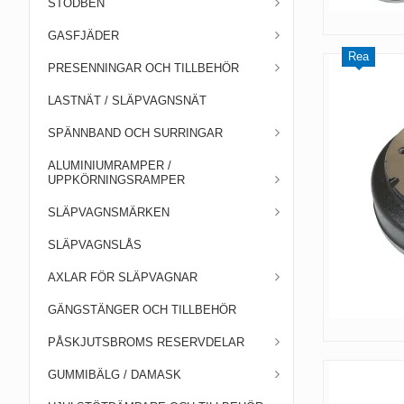
STÖDBEN
GASFJÄDER
Rea
PRESENNINGAR OCH TILLBEHÖR
LASTNÄT / SLÄPVAGNSNÄT
SPÄNNBAND OCH SURRINGAR
ALUMINIUMRAMPER /
UPPKÖRNINGSRAMPER
SLÄPVAGNSMÄRKEN
SLÄPVAGNSLÅS
AXLAR FÖR SLÄPVAGNAR
GÄNGSTÄNGER OCH TILLBEHÖR
PÅSKJUTSBROMS RESERVDELAR
GUMMIBÄLG / DAMASK