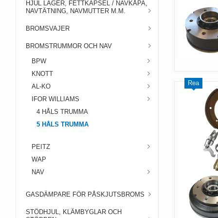
HJUL LAGER, FETTKAPSEL / NAVKÅPA,
NAVTÄTNING, NAVMUTTER M.M.
BROMSVAJER
BROMSTRUMMOR OCH NAV
BPW
KNOTT
Rea
AL-KO
IFOR WILLIAMS
4 HÅLS TRUMMA
5 HÅLS TRUMMA
PEITZ
WAP
NAV
GASDÄMPARE FÖR PÅSKJUTSBROMS
STÖDHJUL, KLÄMBYGLAR OCH