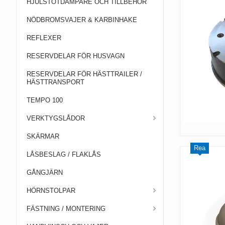
HJULSTÖTDÄMPARE OCH TILLBEHÖR
NÖDBROMSVAJER & KARBINHAKE
REFLEXER
RESERVDELAR FÖR HUSVAGN
RESERVDELAR FÖR HÄSTTRAILER /
HÄSTTRANSPORT
TEMPO 100
VERKTYGSLÅDOR
SKÄRMAR
Rea
LÅSBESLAG / FLAKLÅS
GÅNGJÄRN
HÖRNSTOLPAR
FÄSTNING / MONTERING