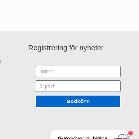
Registrering för nyheter
t
Godkänn
1
👋 Behöver du hjälp?