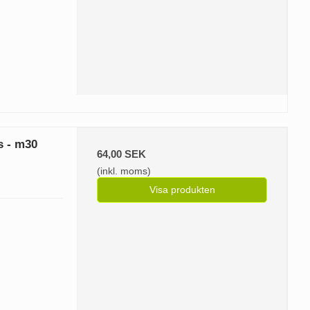
s - m30
64,00 SEK
(inkl. moms)
Visa produkten