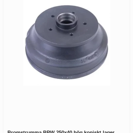
Bromstrumma BPW 250x40 hög koniskt lager