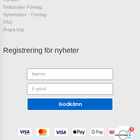
Nettotrailer Företag
Nyhetsbrev - Företag
FAQ
Ångra köp
TA DEL AV ERBJUDANDEN OCH NYHETER
Registrering för nyheter
Anmäl dig till vårt nyhetsbrev och ta del av de
viktigaste nyheterna!
Godkänn
ANMÄL DIG
1