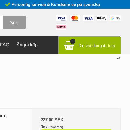
Personlig service & Kundservice på svenska
Sök
0
FAQ
Ångra köp
Din varukorg är tom
 mm
227,00 SEK
(inkl. moms)