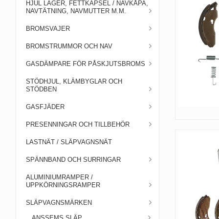
HJUL LAGER, FETTKAPSEL / NAVKÅPA,
NAVTÄTNING, NAVMUTTER M.M.
BROMSVAJER
BROMSTRUMMOR OCH NAV
GASDÄMPARE FÖR PÅSKJUTSBROMS
STÖDHJUL, KLÄMBYGLAR OCH
STÖDBEN
GASFJÄDER
PRESENNINGAR OCH TILLBEHÖR
LASTNÄT / SLÄPVAGNSNÄT
SPÄNNBAND OCH SURRINGAR
ALUMINIUMRAMPER /
UPPKÖRNINGSRAMPER
SLÄPVAGNSMÄRKEN
ANSSEMS SLÄP