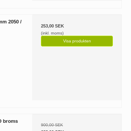
mm 2050 /
253,00 SEK
(inkl. moms)
Visa produkten
O broms
900,00 SEK