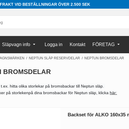
 FRAKT VID BESTÄLLNINGAR ÖVER 2.500 SEK
Släpvagn info
Logga in
Kontakt
FÖRETAG
VAGNSMÄRKEN
/
NEPTUN SLÄP RESERVDELAR
/
NEPTUN BROMSDELAR
N BROMSDELAR
.ex. hitta olika storlekar på bromsbackar till Neptun släp.
er på storlekenpå dina bromsbackar för Neptun släp, klicka
här:
Backset för ALKO 160x35