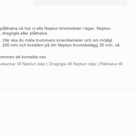
låthalva så har vi alla Neptun bromsdelar i lager. Neptun
dragögla eller plåthalva.
a. Här ska du mäta trummans innerdiameter och om möjligt
el. 160 mm och bredden på din Neptun bromsbelägg 35 mm, så
kommen att kontakta oss.
ackar till Neptun släp | Dragögla till Neptun släp | Plåthalva till