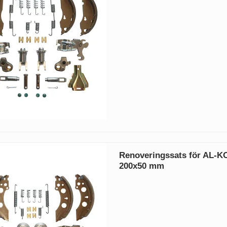
Renoveringssats för AL-K
200x50 mm