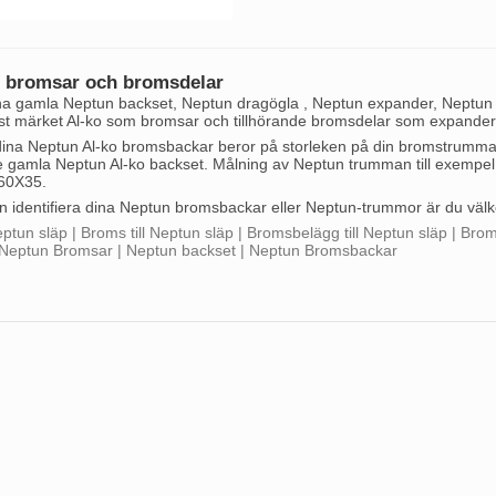
 bromsar och bromsdelar
dina gamla Neptun backset, Neptun dragögla , Neptun expander, Neptun p
st märket Al-ko som bromsar och tillhörande bromsdelar som expander, 
dina Neptun Al-ko bromsbackar beror på storleken på din bromstrumm
 gamla Neptun Al-ko backset. Målning av Neptun trumman till exemp
160X35.
n identifiera dina Neptun bromsbackar eller Neptun-trummor är du väl
eptun släp | Broms till Neptun släp | Bromsbelägg till Neptun släp | Bromsb
 Neptun Bromsar | Neptun backset | Neptun Bromsbackar