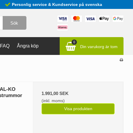
Personlig service & Kundservice på svenska
Sök
0
FAQ
Ångra köp
Din varukorg är tom
 AL-KO
1.991,00 SEK
mstrummor
(inkl. moms)
Visa produkten