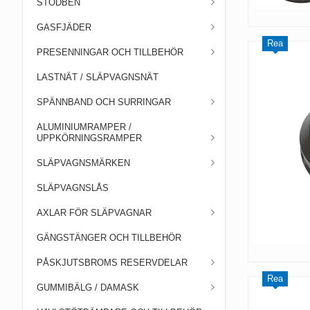
STÖDBEN
GASFJÄDER
Rea
PRESENNINGAR OCH TILLBEHÖR
LASTNÄT / SLÄPVAGNSNÄT
SPÄNNBAND OCH SURRINGAR
ALUMINIUMRAMPER /
UPPKÖRNINGSRAMPER
SLÄPVAGNSMÄRKEN
SLÄPVAGNSLÅS
AXLAR FÖR SLÄPVAGNAR
GÄNGSTÄNGER OCH TILLBEHÖR
PÅSKJUTSBROMS RESERVDELAR
Rea
GUMMIBÄLG / DAMASK