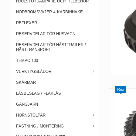
HJULSTÖTDÄMPARE OCH TILLBEHÖR
NÖDBROMSVAJER & KARBINHAKE
REFLEXER
RESERVDELAR FÖR HUSVAGN
RESERVDELAR FÖR HÄSTTRAILER /
HÄSTTRANSPORT
TEMPO 100
VERKTYGSLÅDOR
SKÄRMAR
Rea
LÅSBESLAG / FLAKLÅS
GÅNGJÄRN
HÖRNSTOLPAR
FÄSTNING / MONTERING