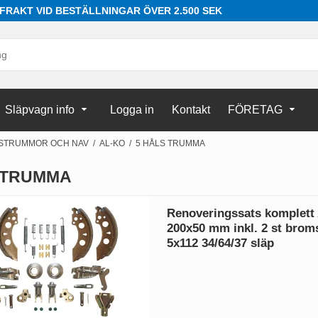
 FRAKT VID BESTÄLLNINGAR ÖVER 2.500 SEK
Släpvagn info
Logga in
Kontakt
FÖRETAG
STRUMMOR OCH NAV
/
AL-KO
/
5 HÅLS TRUMMA
 TRUMMA
Renoveringssats komplett
200x50 mm inkl. 2 st bro
5x112 34/64/37 släp