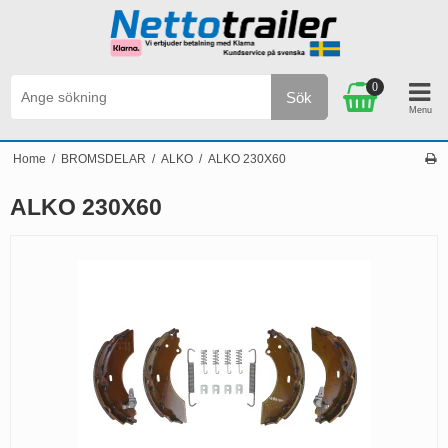
0
Sök
Personlig service & Kundservice på svenska
Home
/
BROMSDELAR
/
ALKO
/
ALKO 230X60
ALKO 230X60