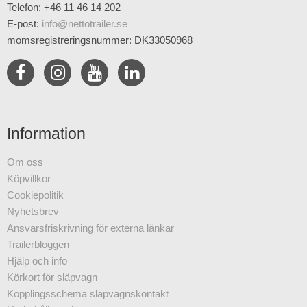
Telefon: +46 11 46 14 202
E-post
:
info@nettotrailer.se
momsregistreringsnummer: DK33050968
Information
Om oss
Köpvillkor
Cookiepolitik
Nyhetsbrev
Ansvarsfriskrivning för externa länkar
Trailerbloggen
Hjälp och info
Körkort för släpvagn
Kopplingsschema släpvagnskontakt