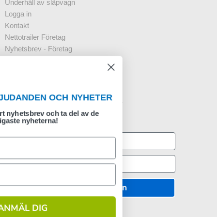
Underhåll av släpvagn
Logga in
Kontakt
Nettotrailer Företag
Nyhetsbrev - Företag
FAQ
Ångra köp
TA DEL AV ERBJUDANDEN OCH NYHETER
Registrering för nyheter
Anmäl dig till vårt nyhetsbrev och ta del av de
viktigaste nyheterna!
Godkänn
ANMÄL DIG