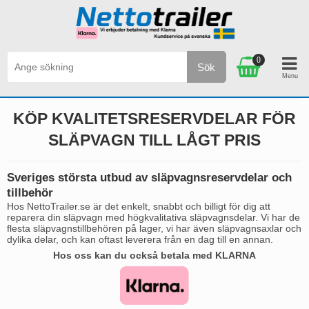
0
Sök
Snabb leverans 2-3 dagar
FRI FR
KÖP KVALITETSRESERVDELAR FÖR
SLÄPVAGN TILL LÅGT PRIS
Sveriges största utbud av släpvagnsreservdelar och
tillbehör
Hos NettoTrailer.se är det enkelt, snabbt och billigt för dig att
reparera din släpvagn med högkvalitativa släpvagnsdelar. Vi har de
flesta släpvagnstillbehören på lager, vi har även släpvagnsaxlar och
dylika delar, och kan oftast leverera från en dag till en annan.
Hos oss kan du också betala med KLARNA