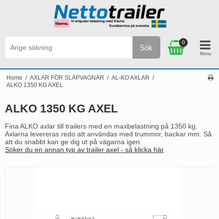
0
Sök
Personlig service & Kundservice på svenska
Home
/
AXLAR FÖR SLÄPVAGNAR
/
AL-KO AXLAR
/
ALKO 1350 KG AXEL
ALKO 1350 KG AXEL
Fina ALKO axlar till trailers med en maxbelastning på 1350 kg.
Axlarna levereras redo att användas med trummor, backar mm. Så
att du snabbt kan ge dig ut på vägarna igen.
Söker du en annan typ av trailer axel - så klicka här