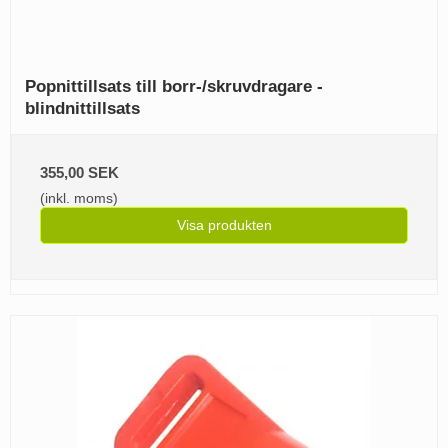
Popnittillsats till borr-/skruvdragare -
blindnittillsats
355,00 SEK
(inkl. moms)
Visa produkten