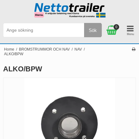
0
Sök
FRAKT VID BESTÄLLNINGAR ÖVER 2.500 SEK
Perso
Home
/
BROMSTRUMMOR OCH NAV
/
NAV
/
ALKO/BPW
ALKO/BPW