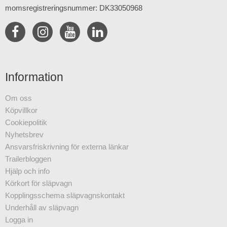
momsregistreringsnummer: DK33050968
Information
Om oss
Köpvillkor
Cookiepolitik
Nyhetsbrev
Ansvarsfriskrivning för externa länkar
Trailerbloggen
Hjälp och info
Körkort för släpvagn
Kopplingsschema släpvagnskontakt
Underhåll av släpvagn
Logga in