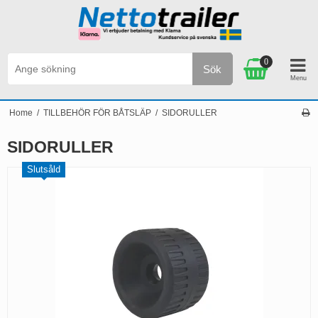
0
Sök
STÄLLNINGAR ÖVER 2.500 SEK
Personlig service 
Home
/
TILLBEHÖR FÖR BÅTSLÄP
/
SIDORULLER
SIDORULLER
Slutsåld