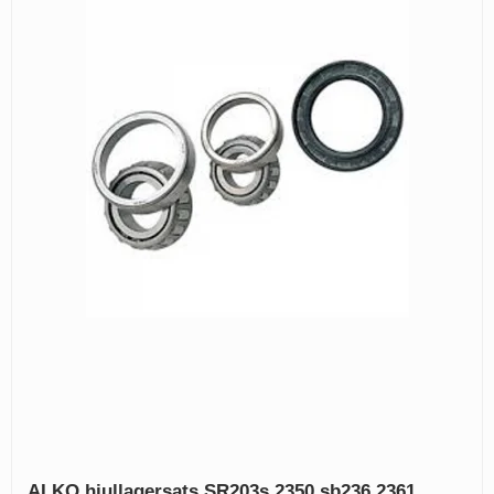
ALKO hjullagersats SR203s,2350,sb236,2361.