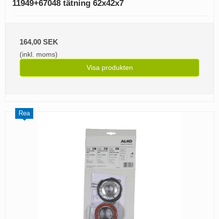
11949+67048 tätning 62x42x7
164,00 SEK
(inkl. moms)
Visa produkten
Rea