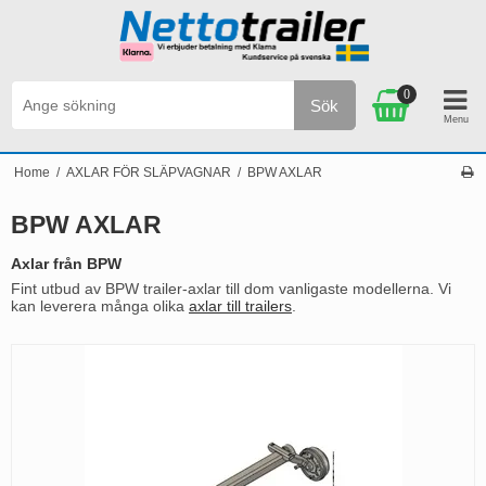
0
Sök
Personlig service & Kundservice på svenska
Home
/
AXLAR FÖR SLÄPVAGNAR
/
BPW AXLAR
BPW AXLAR
Axlar från BPW
Fint utbud av BPW trailer-axlar till dom vanligaste modellerna. Vi
kan leverera många olika
axlar till trailers
.