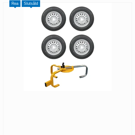
Rea
Slutsåld