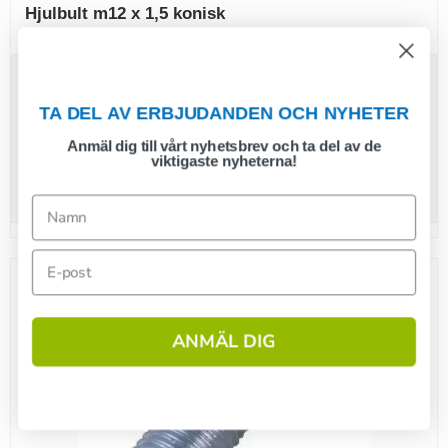
Hjulbult m12 x 1,5 konisk
24,00 SEK
TA DEL AV ERBJUDANDEN OCH NYHETER
16,00 SEK
(inkl. moms)
Anmäl dig till vårt nyhetsbrev och ta del av de
viktigaste nyheterna!
Visa produkten
Rea
ANMÄL DIG
1