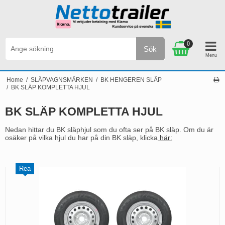
0
Sök
Personlig service & Kundservice på svenska
Home
/
SLÄPVAGNSMÄRKEN
/
BK HENGEREN SLÄP
/
BK SLÄP KOMPLETTA HJUL
BK SLÄP KOMPLETTA HJUL
Nedan hittar du BK släphjul som du ofta ser på BK släp. Om du är
osäker på vilka hjul du har på din BK släp, klicka
här:
Rea