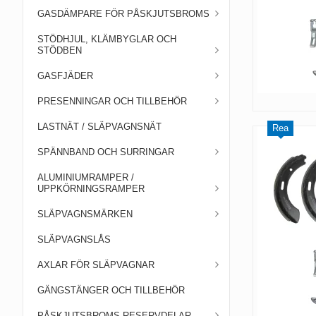
GASDÄMPARE FÖR PÅSKJUTSBROMS
STÖDHJUL, KLÄMBYGLAR OCH
STÖDBEN
GASFJÄDER
PRESENNINGAR OCH TILLBEHÖR
LASTNÄT / SLÄPVAGNSNÄT
Rea
SPÄNNBAND OCH SURRINGAR
ALUMINIUMRAMPER /
UPPKÖRNINGSRAMPER
SLÄPVAGNSMÄRKEN
SLÄPVAGNSLÅS
AXLAR FÖR SLÄPVAGNAR
GÄNGSTÄNGER OCH TILLBEHÖR
PÅSKJUTSBROMS RESERVDELAR