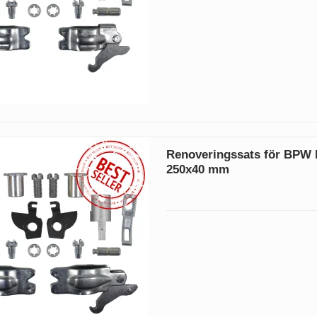
Renoveringssats för BPW
250x40 mm