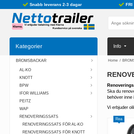
Snabb leverans 2-3 dagar
FRI
Kategorier
Info
BROMSBACKAR
Home
/
BROM
AL-KO
RENOV
KNOTT
Renoveringski
BPW
Ska du renover
IFOR WILLIAMS
behöver inne i
PEITZ
Vi erbjuder ol
WAP
RENOVERINGSSATS
Rea
RENOVERINGSSATS FÖR AL-KO
RENOVERINGSSATS FÖR KNOTT