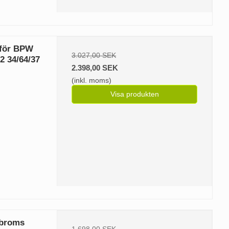
 för BPW
3.027,00 SEK
2 34/64/37
2.398,00 SEK
(inkl. moms)
Visa produkten
 broms
1.698,00 SEK