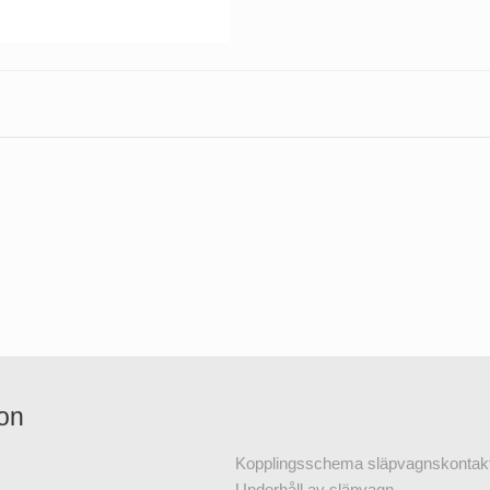
ion
Kopplingsschema släpvagnskontak
Underhåll av släpvagn