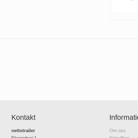
Kontakt
Informat
nettotrailer
Om oss
Eksportvej 1
Köpvillkor