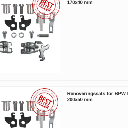
170x40 mm
Renoveringssats för BPW
200x50 mm