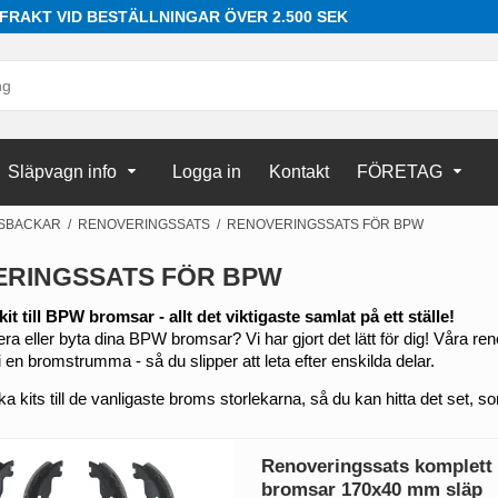
 FRAKT VID BESTÄLLNINGAR ÖVER 2.500 SEK
Släpvagn info
Logga in
Kontakt
FÖRETAG
SBACKAR
/
RENOVERINGSSATS
/
RENOVERINGSSATS FÖR BPW
ERINGSSATS FÖR BPW
t till BPW bromsar - allt det viktigaste samlat på ett ställe!
a eller byta dina BPW bromsar? Vi har gjort det lätt för dig! Våra reno
 en bromstrumma - så du slipper att leta efter enskilda delar.
ika kits till de vanligaste broms storlekarna, så du kan hitta det set,
Renoveringssats komplet
bromsar 170x40 mm släp