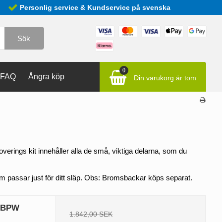
Personlig service & Kundservice på svenska
Sök
0
FAQ
Ångra köp
Din varukorg är tom
verings kit innehåller alla de små, viktiga delarna, som du 
 som passar just för ditt släp. Obs: Bromsbackar köps separat.
t BPW
1.842,00 SEK