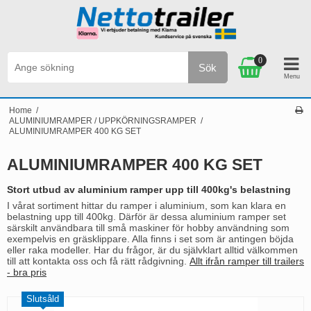
0
Sök
Personlig service & Kundservice på svenska
Home
/
ALUMINIUMRAMPER / UPPKÖRNINGSRAMPER
/
ALUMINIUMRAMPER 400 KG SET
ALUMINIUMRAMPER 400 KG SET
Stort utbud av aluminium ramper upp till 400kg's belastning
I vårat sortiment hittar du ramper i aluminium, som kan klara en
belastning upp till 400kg. Därför är dessa aluminium ramper set
särskilt användbara till små maskiner för hobby användning som
exempelvis en gräsklippare. Alla finns i set som är antingen böjda
eller raka modeller. Har du frågor, är du självklart alltid välkommen
till att kontakta oss och få rätt rådgivning.
Allt ifrån ramper till trailers
- bra pris
Slutsåld