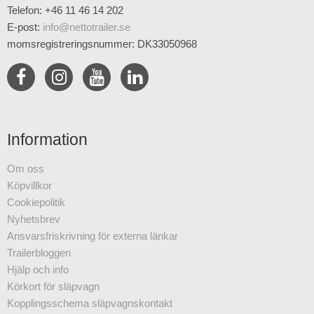
Telefon: +46 11 46 14 202
E-post
:
info@nettotrailer.se
momsregistreringsnummer: DK33050968
Information
Om oss
Köpvillkor
Cookiepolitik
Nyhetsbrev
Ansvarsfriskrivning för externa länkar
Trailerbloggen
Hjälp och info
Körkort för släpvagn
Kopplingsschema släpvagnskontakt