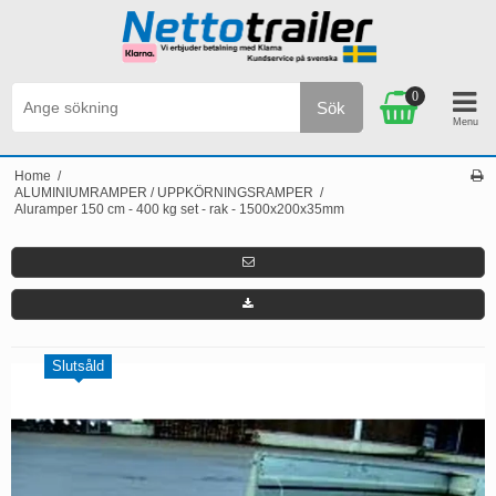
0
Sök
Personlig service & Kundservice på svenska
Home
/
ALUMINIUMRAMPER / UPPKÖRNINGSRAMPER
/
Aluramper 150 cm - 400 kg set - rak - 1500x200x35mm
Slutsåld