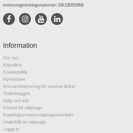
momsregistreringsnummer: DK33050968
Information
Om oss
Köpvillkor
Cookiepolitik
Nyhetsbrev
Ansvarsfriskrivning för externa länkar
Trailerbloggen
Hjälp och info
Körkort för släpvagn
Kopplingsschema släpvagnskontakt
Underhåll av släpvagn
Logga in