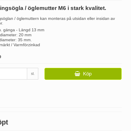
ingsögla / öglemutter M6 i stark kvalitet.
gsöglan / öglemuttern kan monteras på utsidan eller insidan av
er.
. gänga - Längd 13 mm
rdiameter: 20 mm
rdiameter: 35 mm.
märkt / Varmförzinkad
9
Köp
st.
öpt