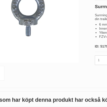
Surrn
Surrnin
din trail
6 mm
Inne
Ytte
FZV-
ID: 517
som har köpt denna produkt har också k