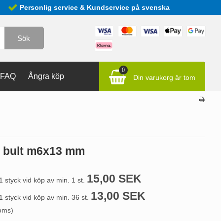
Personlig service & Kundservice på svenska
Sök
0
FAQ
Ångra köp
Din varukorg är tom
 bult m6x13 mm
15,00 SEK
 1 styck vid köp av min. 1 st.
13,00 SEK
 1 styck vid köp av min. 36 st.
moms)