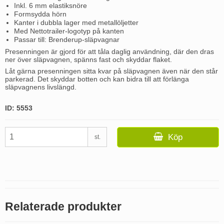
Inkl. 6 mm elastiksnöre
Formsydda hörn
Kanter i dubbla lager med metallöljetter
Med Nettotrailer-logotyp på kanten
Passar till: Brenderup-släpvagnar
Presenningen är gjord för att tåla daglig användning, där den dras
ner över släpvagnen, spänns fast och skyddar flaket.
Låt gärna presenningen sitta kvar på släpvagnen även när den står
parkerad. Det skyddar botten och kan bidra till att förlänga
släpvagnens livslängd.
ID: 5553
Köp
st.
Relaterade produkter