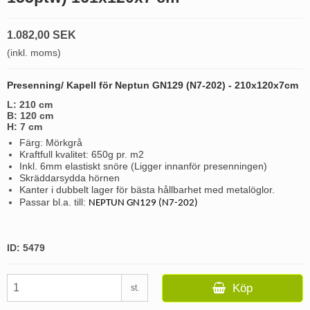
1.082,00 SEK
(inkl. moms)
Presenning/ Kapell för Neptun GN129 (N7-202) - 210x120x7cm
L: 210 cm
B: 120 cm
H: 7 cm
Färg: Mörkgrå
Kraftfull kvalitet: 650g pr. m2
Inkl. 6mm elastiskt snöre (Ligger innanför presenningen)
Skräddarsydda hörnen
Kanter i dubbelt lager för bästa hållbarhet med metalöglor.
Passar bl.a. till: 
NEPTUN GN129 (N7-202)
ID: 5479
Köp
st.