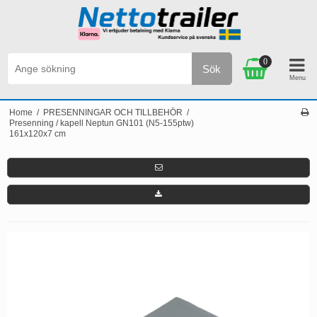
0
Sök
SEK
Personlig service & Kundservice på svenska
Home
/
PRESENNINGAR OCH TILLBEHÖR
/
Presenning / kapell Neptun GN101 (N5-155ptw)
161x120x7 cm